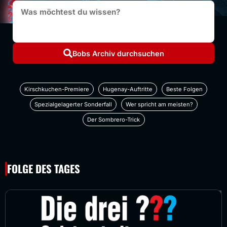
?
?
?
?
?
?
?
?
?
?
?
?
?
?
?
?
?
?
?
?
Bobs Archiv durchsuchen
?
?
?
?
?
?
?
?
?
?
?
?
?
?
?
Kirschkuchen-Premiere
Hugenay-Auftritte
Beste Folgen
?
?
?
?
?
Spezialgelagerter Sonderfall
Wer spricht am meisten?
?
?
?
?
?
?
?
?
Der Sombrero-Trick
?
?
?
?
?
?
?
?
?
FOLGE DES TAGES