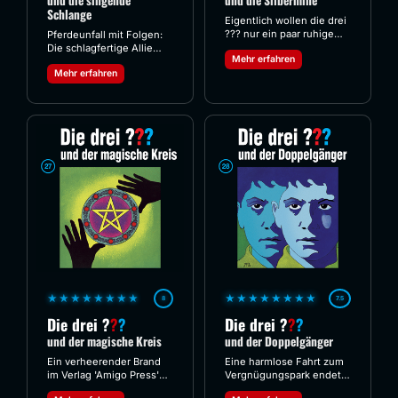
und die singende
und die Silbermine
Schlange
Eigentlich wollen die drei
??? nur ein paar ruhige
Pferdeunfall mit Folgen:
Ferientage bei Allies
Die schlagfertige Allie
Mehr erfahren
Onkel Harry in Twin Lakes
Jamison bittet die drei
Mehr erfahren
verbringen, doch der
Detektive um Hilfe, da
mysteriöse Nachbar
ihre Tante Patricia einem
Wesley Thurgood macht
finsteren Kult verfallen
ihnen einen Strich durch
ist. Ein Mann namens
die Rechnung. Er hat die
Asmodi und eine
berüchtigte
mysteriöse singende
'Todesfallenmine' gekauft
Schlange versetzen die
und verhält sich äußerst
Hausbewohner in Angst
verdächtig – besonders
und Schrecken.
als nachts Schüsse fallen.
Was sucht der Mann in
einem längst
ausgebeuteten Stollen,
und welches dunkle
Geheimnis hüten die
verlassenen Häuser der
Geisterstadt?
★★★★★★★★
★★★★★★★★
8
7.5
Die drei
?
?
?
Die drei
?
?
?
und der magische Kreis
und der Doppelgänger
Ein verheerender Brand
Eine harmlose Fahrt zum
im Verlag 'Amigo Press'
Vergnügungspark endet
und der Diebstahl
abrupt, als Justus vor den