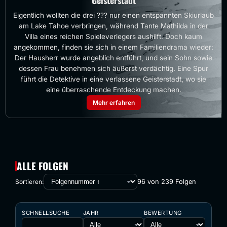
Geisterstadt
Eigentlich wollten die drei ??? nur einen entspannten Skiurlaub
am Lake Tahoe verbringen, während Tante Mathilda in der
Villa eines reichen Spieleverlegers aushilft. Doch kaum
angekommen, finden sie sich in einem Familiendrama wieder:
Der Hausherr wurde angeblich entführt, und sein Sohn sowie
dessen Frau benehmen sich äußerst verdächtig. Eine Spur
führt die Detektive in eine verlassene Geisterstadt, wo sie
eine überraschende Entdeckung machen.
Mehr erfahren
ALLE FOLGEN
96 von 239 Folgen
Sortieren:
SCHNELLSUCHE
JAHR
BEWERTUNG