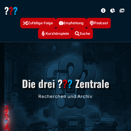
?
?
?
Zufällige Folge
Empfehlung
Podcast
Kurzhörspiele
Suche
Die drei
?
?
?
Zentrale
Recherchen und Archiv
?
?
?