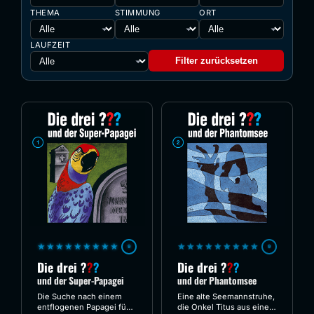
THEMA
STIMMUNG
ORT
LAUFZEIT
Filter zurücksetzen
★★★★★★★★★
★★★★★★★★★
9
9
Die drei
?
?
?
Die drei
?
?
?
und der Super-Papagei
und der Phantomsee
Die Suche nach einem
Eine alte Seemannstruhe,
entflogenen Papagei führt
die Onkel Titus aus einem