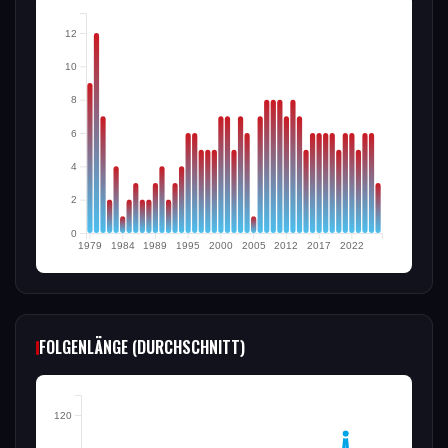
12
10
8
6
4
2
0
1979
1984
1989
1995
2000
2005
2012
2017
2022
FOLGENLÄNGE (DURCHSCHNITT)
120